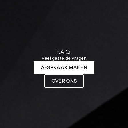
F.A.Q.
Veel gestelde vragen
AFSPRAAK MAKEN
OVER ONS