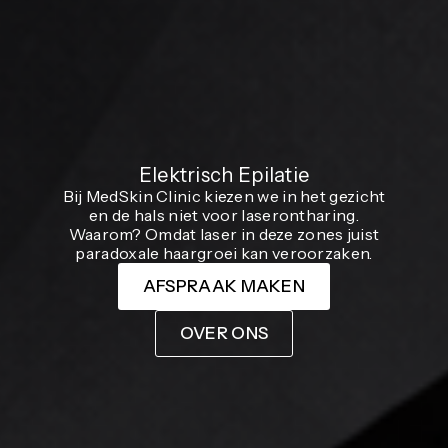
Elektrisch Epilatie
Bij MedSkin Clinic kiezen we in het gezicht
en de hals niet voor laserontharing.
Waarom? Omdat laser in deze zones juist
paradoxale haargroei kan veroorzaken.
AFSPRAAK MAKEN
OVER ONS